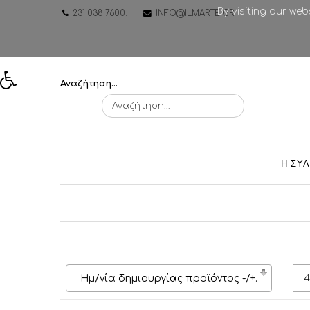
By visiting our we
231 038 7600
.
INFO@ILMARTE.GR
.
Αναζήτηση...
Η ΣΥ
Ημ/νία δημιουργίας προϊόντος -/+
.