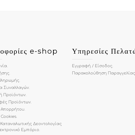
οφορίες e-shop
Υπηρεσίες Πελατ
ωνία
.
Εγγραφή / Είσοδος
.
ήσης
.
Παρακολούθηση Παραγγελία
Πληρωμής
.
α Συναλλαγών
.
ή Προϊόντων
.
φές Προϊόντων
.
ή Απορρήτου
.
 Cookies
.
 Καταναλωτικής Δεοντολογίας
λεκτρονικό Εμπόριο
.