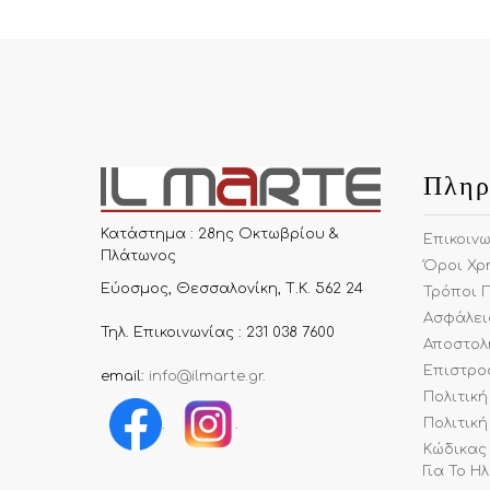
Πληρ
Κατάστημα : 28ης Οκτωβρίου &
Επικοιν
Πλάτωνος
Όροι Χρ
Εύοσμος, Θεσσαλονίκη, Τ.Κ. 562 24
Τρόποι 
Ασφάλει
Τηλ. Επικοινωνίας : 231 038 7600
Αποστολ
Επιστρο
email:
info@ilmarte.gr
.
Πολιτικ
Πολιτική
.
.
Κώδικας
Για Το Η