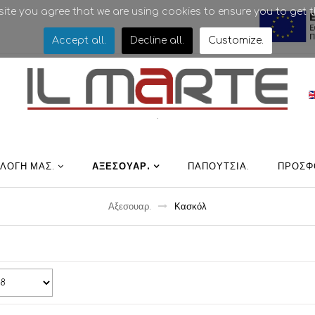
bsite you agree that we are using cookies to ensure you to get t
Accept all
.
Decline all
.
Customize
.
.
ΛΛΟΓΉ ΜΑΣ
.
ΑΞΕΣΟΥΑΡ
.
ΠΑΠΟΎΤΣΙΑ
.
ΠΡΟΣΦ
Αξεσουαρ
.
Κασκόλ