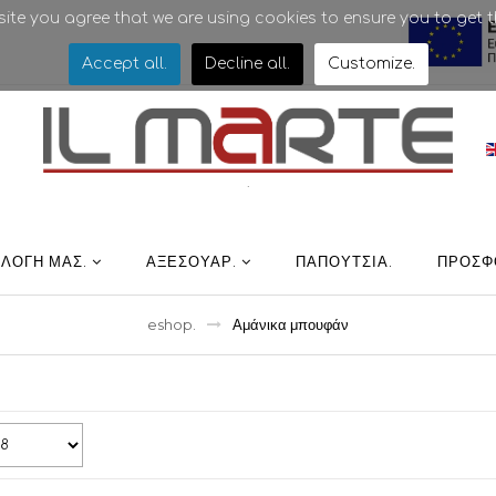
bsite you agree that we are using cookies to ensure you to get t
Accept all
.
Decline all
.
Customize
.
.
ΛΛΟΓΉ ΜΑΣ
.
ΑΞΕΣΟΥΑΡ
.
ΠΑΠΟΎΤΣΙΑ
.
ΠΡΟΣΦ
eshop
.
Αμάνικα μπουφάν