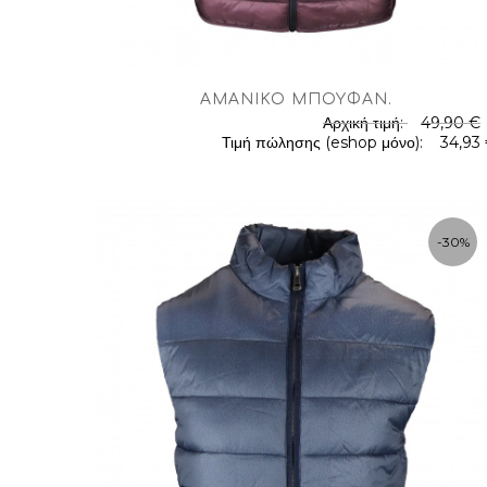
AΜΆΝΙΚΟ ΜΠΟΥΦΆΝ
.
Αρχική τιμή:
49,90 €
.
Τιμή πώλησης (eshop μόνο):
34,93
-30%