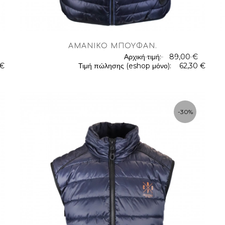
AΜΆΝΙΚΟ ΜΠΟΥΦΆΝ
.
Αρχική τιμή:
89,00 €
.
.
 €
Τιμή πώλησης (eshop μόνο):
62,30 €
-30%