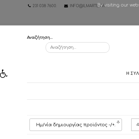
By visiting our we
231 038 7600
.
INFO@ILMARTE.GR
.
Αναζήτηση...
Η ΣΥ
Ημ/νία δημιουργίας προϊόντος -/+
.