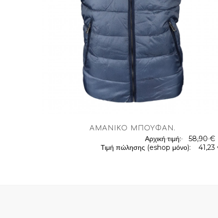
AΜΆΝΙΚΟ ΜΠΟΥΦΆΝ
.
Αρχική τιμή:
58,90 €
.
Τιμή πώλησης (eshop μόνο):
41,23