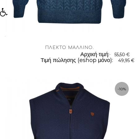
.
ΠΛΕΚΤΌ ΜΆΛΛΙΝΟ
.
Αρχική τιμή:
55,50 €
Τιμή πώλησης (eshop μόνο):
49,95 €
-10%