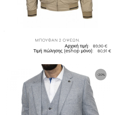
.
ΜΠΟΥΦΆΝ 2 ΌΨΕΩΝ
.
Αρχική τιμή:
89,90 €
Τιμή πώλησης (eshop μόνο):
80,91 €
-20%