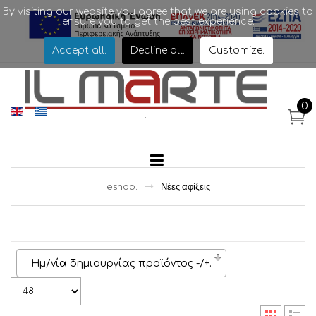
By visiting our website you agree that we are using cookies to
ensure you to get the best experience.
.
Accept all
.
Decline all
.
Customize
.
0
.
.
.
.
eshop
.
Νέες αφίξεις
Ημ/νία δημιουργίας προϊόντος -/+
.