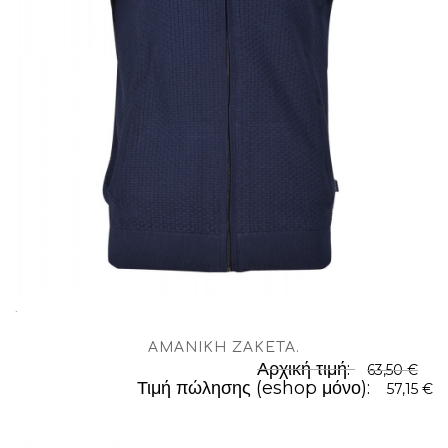
.
ΑΜΆΝΙΚΗ ΖΑΚΈΤΑ
.
Αρχική τιμή:
63,50 €
Τιμή πώλησης (eshop μόνο):
57,15 €