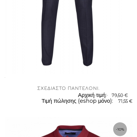
.
ΣΧΕΔΙΑΣΤΌ ΠΑΝΤΕΛΌΝΙ
.
Αρχική τιμή:
79,50 €
Τιμή πώλησης (eshop μόνο):
71,55 €
-10%