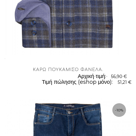
.
ΚΑΡΏ ΠΟΥΚΆΜΙΣΟ ΦΑΝΈΛΑ
.
Αρχική τιμή:
56,90 €
Τιμή πώλησης (eshop μόνο):
51,21 €
-10%