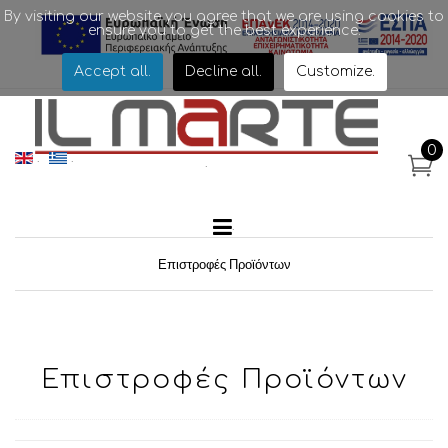
By visiting our website you agree that we are using cookies to
ensure you to get the best experience.
.
Accept all
.
Decline all
.
Customize
.
0
.
.
.
.
Επιστροφές Προϊόντων
Επιστροφές Προϊόντων