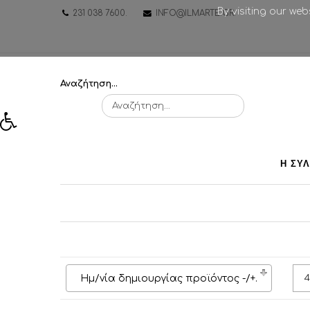
By visiting our we
231 038 7600
.
INFO@ILMARTE.GR
.
Αναζήτηση...
Η ΣΥ
Ημ/νία δημιουργίας προϊόντος -/+
.