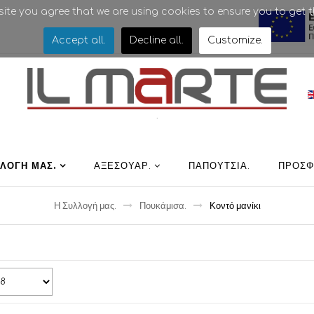
bsite you agree that we are using cookies to ensure you to get t
Accept all
.
Decline all
.
Customize
.
.
ΛΛΟΓΉ ΜΑΣ
.
ΑΞΕΣΟΥΑΡ
.
ΠΑΠΟΎΤΣΙΑ
.
ΠΡΟΣΦ
Η Συλλογή μας
.
Πουκάμισα
.
Κοντό μανίκι