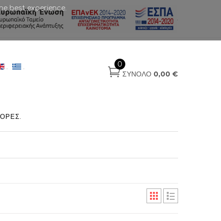
he best experience.
.
0
.
.
ΣΎΝΟΛΟ
0,00 €
ΟΡΈΣ
.