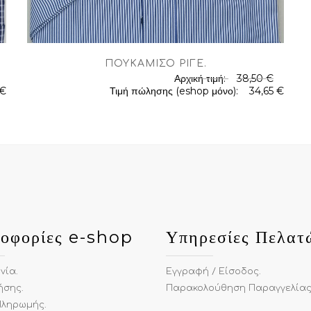
ΠΟΥΚΆΜΙΣΟ ΡΙΓΈ
.
Αρχική τιμή:
38,50 €
 €
Τιμή πώλησης (eshop μόνο):
34,65 €
.
οφορίες e-shop
Υπηρεσίες Πελατ
ωνία
.
Εγγραφή / Είσοδος
.
ήσης
.
Παρακολούθηση Παραγγελία
Πληρωμής
.