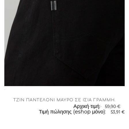
.
TΖΊΝ ΠΑΝΤΕΛΌΝΙ ΜΑΎΡΟ ΣΕ ΊΣΙΑ ΓΡΑΜΜΉ
.
Αρχική τιμή:
59,90 €
Τιμή πώλησης (eshop μόνο):
53,91 €