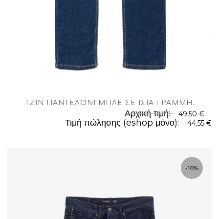
.
TΖΊΝ ΠΑΝΤΕΛΌΝΙ ΜΠΛΈ ΣΕ ΊΣΙΑ ΓΡΑΜΜΉ
.
Αρχική τιμή:
49,50 €
Τιμή πώλησης (eshop μόνο):
44,55 €
-10%