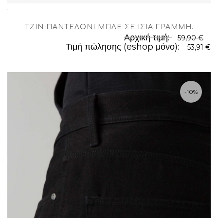
.
TΖΊΝ ΠΑΝΤΕΛΌΝΙ ΜΠΛΈ ΣΕ ΊΣΙΑ ΓΡΑΜΜΉ
.
Αρχική τιμή:
59,90 €
Τιμή πώλησης (eshop μόνο):
53,91 €
-10%