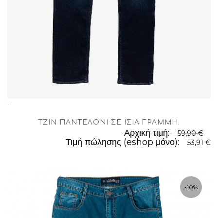
.
TΖΊΝ ΠΑΝΤΕΛΌΝΙ ΣΕ ΊΣΙΑ ΓΡΑΜΜΉ
.
Αρχική τιμή:
59,90 €
Τιμή πώλησης (eshop μόνο):
53,91 €
-10%