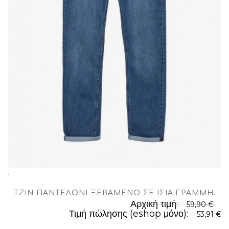
.
TΖΊΝ ΠΑΝΤΕΛΌΝΙ ΞΕΒΑΜΈΝΟ ΣΕ ΊΣΙΑ ΓΡΑΜΜΉ
.
Αρχική τιμή:
59,90 €
Τιμή πώλησης (eshop μόνο):
53,91 €