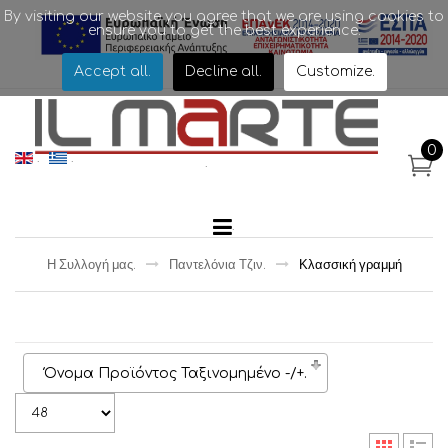
By visiting our website you agree that we are using cookies to
ensure you to get the best experience.
.
Accept all
.
Decline all
.
Customize
.
0
.
.
.
.
Η Συλλογή μας
.
Παντελόνια Τζιν
.
Κλασσική γραμμή
Όνομα Προϊόντος Ταξινομημένο -/+
.