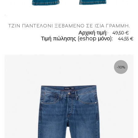
.
TΖΊΝ ΠΑΝΤΕΛΌΝΙ ΞΕΒΑΜΈΝΟ ΣΕ ΊΣΙΑ ΓΡΑΜΜΉ
.
Αρχική τιμή:
49,50 €
Τιμή πώλησης (eshop μόνο):
44,55 €
-10%