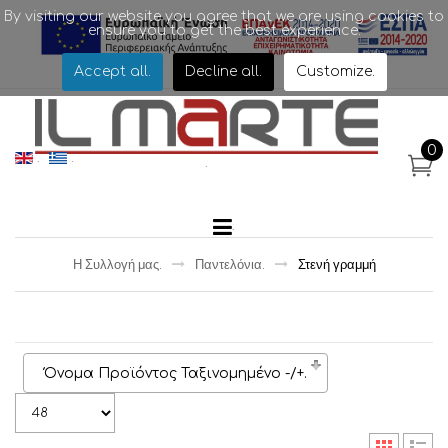
By visiting our website you agree that we are using cookies to
ensure you to get the best experience.
.
Accept all
.
Decline all
.
Customize
.
0
.
.
.
.
Η Συλλογή μας
.
Παντελόνια
.
Στενή γραμμή
Όνομα Προϊόντος Ταξινομημένο -/+
.