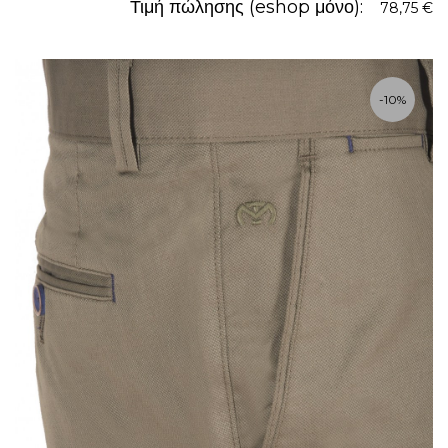
Τιμή πώλησης (eshop μόνο):
78,75 €
-10%