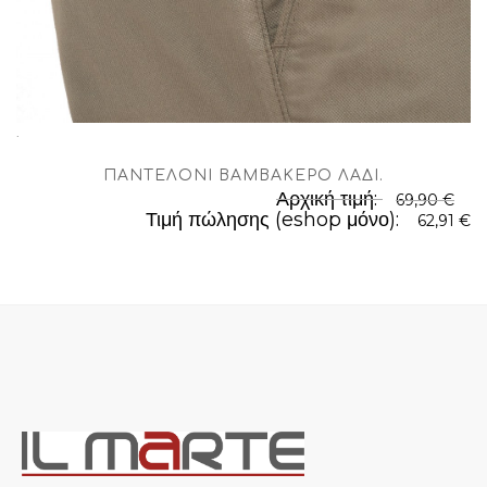
.
ΠΑΝΤΕΛΌΝΙ ΒΑΜΒΑΚΕΡΌ ΛΑΔΊ
.
Αρχική τιμή:
69,90 €
Τιμή πώλησης (eshop μόνο):
62,91 €