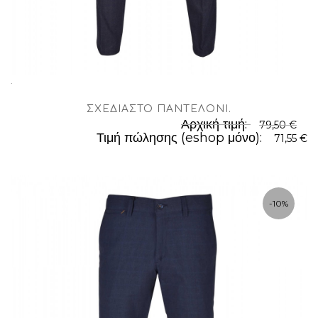
.
ΣΧΕΔΙΑΣΤΌ ΠΑΝΤΕΛΌΝΙ
.
Αρχική τιμή:
79,50 €
Τιμή πώλησης (eshop μόνο):
71,55 €
-10%