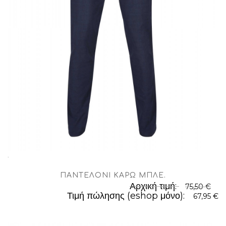
.
ΠΑΝΤΕΛΌΝΙ ΚΑΡΏ ΜΠΛΈ
.
Αρχική τιμή:
75,50 €
Τιμή πώλησης (eshop μόνο):
67,95 €