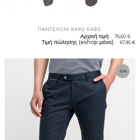
.
ΠΑΝΤΕΛΌΝΙ ΚΑΡΏ ΚΑΦΈ
.
Αρχική τιμή:
75,50 €
Τιμή πώλησης (eshop μόνο):
67,95 €
-10%