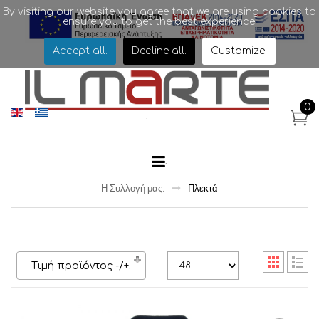
By visiting our website you agree that we are using cookies to
ensure you to get the best experience.
.
Accept all
.
Decline all
.
Customize
.
0
.
.
.
.
Η Συλλογή μας
.
Πλεκτά
Τιμή προϊόντος -/+
.