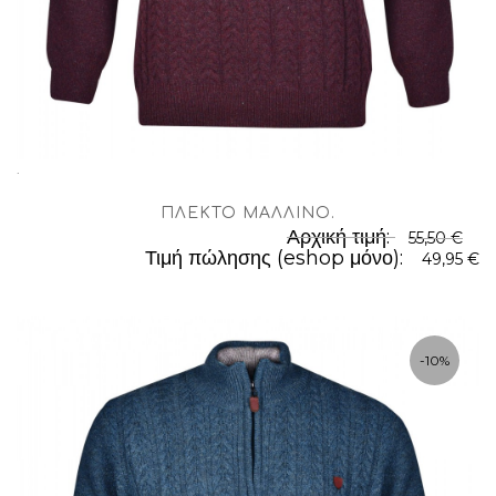
.
ΠΛΕΚΤΌ ΜΆΛΛΙΝΟ
.
Αρχική τιμή:
55,50 €
Τιμή πώλησης (eshop μόνο):
49,95 €
-10%