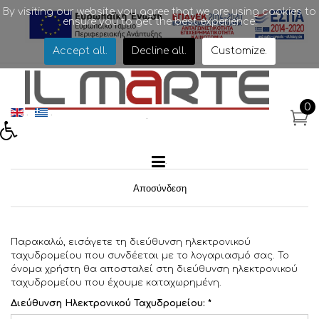
By visiting our website you agree that we are using cookies to
ensure you to get the best experience.
.
Accept all
.
Decline all
.
Customize
.
0
.
.
.
.
Αποσύνδεση
Παρακαλώ, εισάγετε τη διεύθυνση ηλεκτρονικού
ταχυδρομείου που συνδέεται με το λογαριασμό σας. Το
όνομα χρήστη θα αποσταλεί στη διεύθυνση ηλεκτρονικού
ταχυδρομείου που έχουμε καταχωρημένη.
Διεύθυνση Ηλεκτρονικού Ταχυδρομείου:
*