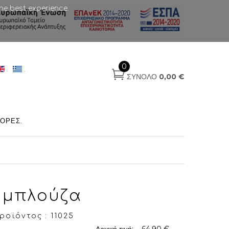
he best experience.
.
0
.
.
ΣΎΝΟΛΟ
0,00 €
ΟΡΈΣ
.
 μπλούζα
οϊόντος : 11025