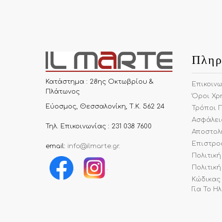
Πληρ
Κατάστημα : 28ης Οκτωβρίου &
Επικοιν
Πλάτωνος
Όροι Χρ
Εύοσμος, Θεσσαλονίκη, Τ.Κ. 562 24
Τρόποι 
Ασφάλει
Τηλ. Επικοινωνίας : 231 038 7600
Αποστολ
Επιστρο
email:
info@ilmarte.gr
.
Πολιτικ
Πολιτική
.
.
Κώδικας
Για Το Η