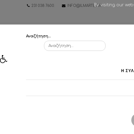
By visiting our we
231 038 7600
.
INFO@ILMARTE.GR
.
Αναζήτηση...
Η ΣΥ