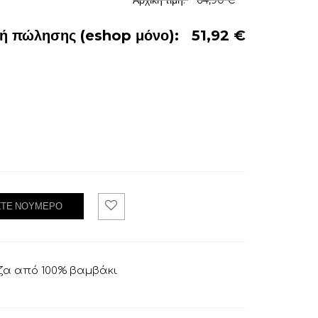
Αρχική τιμή:
64,90 €
μή πώλησης (eshop μόνο):
51,92 €
ΞΤΕ ΝΟΎΜΕΡΟ
Ad
d
To
Wis
hli
ζα από 100% βαμβάκι
st
.