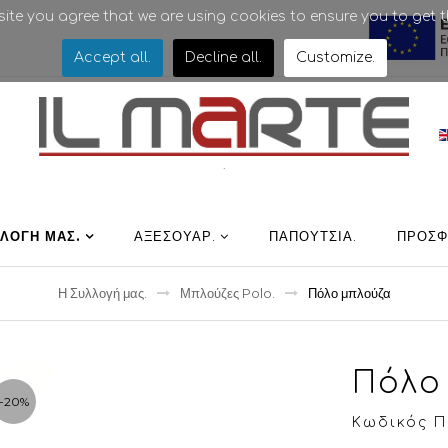
bsite you agree that we are using cookies to ensure you to get t
Accept all
.
Decline all
.
Customize
.
.
ΛΛΟΓΉ ΜΑΣ
.
ΑΞΕΣΟΥΑΡ
.
ΠΑΠΟΎΤΣΙΑ
.
ΠΡΟΣΦ
Η Συλλογή μας
.
Μπλούζες Polo
.
Πόλο μπλούζα
Πόλο
-20%
Κωδικός Πρ