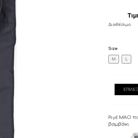
Τιμ
Διαθέσιμο
Size
M
L
ΕΠΙΛΈ
Ριγέ ΜΑΟ π
βαμβάκι