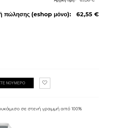
Αρχική τιμή:
69,50 €
ή πώλησης (eshop μόνο):
62,55 €
ΞΤΕ ΝΟΎΜΕΡΟ
Ad
d
To
Wis
hli
ουκάμισο σε στενή γραμμή από 100%
st
.