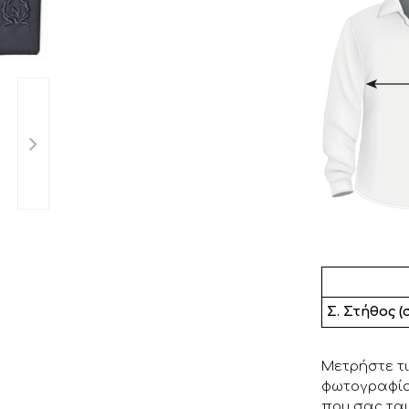
.
Σ. Στήθος (
Μετρήστε τι
φωτογραφία 
που σας ται