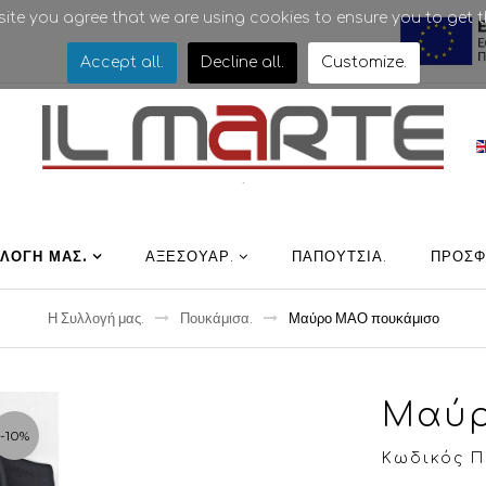
bsite you agree that we are using cookies to ensure you to get t
Accept all
.
Decline all
.
Customize
.
.
ΛΛΟΓΉ ΜΑΣ
.
ΑΞΕΣΟΥΑΡ
.
ΠΑΠΟΎΤΣΙΑ
.
ΠΡΟΣΦ
Η Συλλογή μας
.
Πουκάμισα
.
Μαύρο ΜΑΟ πουκάμισο
Μαύρ
-10%
Κωδικός Πρ