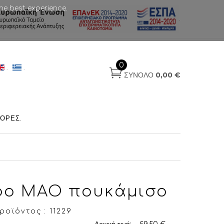
he best experience.
.
0
.
.
ΣΎΝΟΛΟ
0,00 €
ΟΡΈΣ
.
ο ΜΑΟ πουκάμισο
οϊόντος : 11229