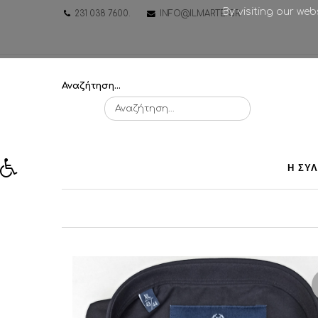
By visiting our we
231 038 7600
.
INFO@ILMARTE.GR
.
Αναζήτηση...
Η ΣΥ