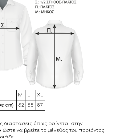
.
Μ
L
XL
σε cm)
52
55
57
ς διαστάσεις όπως φαίνεται στην
ώστε να βρείτε το μέγεθος του προϊόντος
ριάζει.