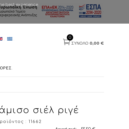
he best experience.
.
0
.
.
ΣΎΝΟΛΟ
0,00 €
ΟΡΈΣ
.
άμισο σιέλ ριγέ
οϊόντος : 11662