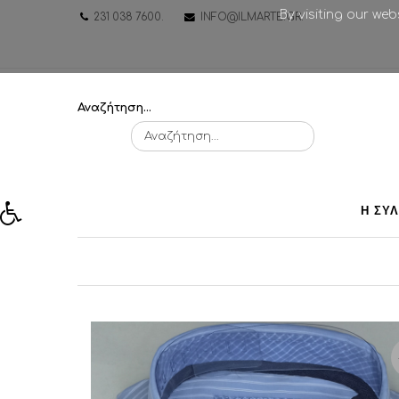
By visiting our we
231 038 7600
.
INFO@ILMARTE.GR
.
Αναζήτηση...
Η ΣΥ