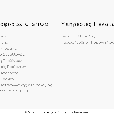
οφορίες e-shop
Υπηρεσίες Πελατ
ωνία
.
Εγγραφή / Είσοδος
.
ήσης
.
Παρακολούθηση Παραγγελία
Πληρωμής
.
α Συναλλαγών
.
ή Προϊόντων
.
φές Προϊόντων
.
ή Απορρήτου
.
 Cookies
.
 Καταναλωτικής Δεοντολογίας
λεκτρονικό Εμπόριο
.
© 2021
ilmarte.gr
.
- All Rights Reserved