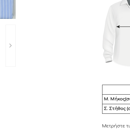
.
Μ. Μήκος(σ
Σ. Στήθος (
Μετρήστε τι