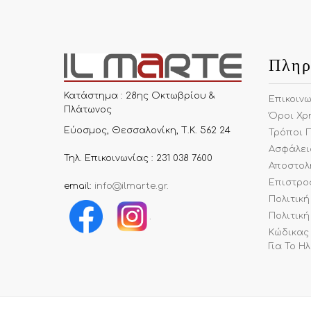
Πληρ
Κατάστημα : 28ης Οκτωβρίου &
Επικοιν
Πλάτωνος
Όροι Χρ
Εύοσμος, Θεσσαλονίκη, Τ.Κ. 562 24
Τρόποι 
Ασφάλει
Τηλ. Επικοινωνίας : 231 038 7600
Αποστολ
Επιστρο
email:
info@ilmarte.gr
.
Πολιτικ
Πολιτική
.
.
Κώδικας
Για Το Η