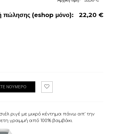
Αρχική τιμή:
55,50 €
ή πώλησης (eshop μόνο):
22,20 €
ΞΤΕ ΝΟΎΜΕΡΟ
Ad
d
To
Wis
hli
ιέλ ριγέ με μικρό κέντημα πάνω απ' την
st
.
νετη γραμμή από 100% βαμβάκι