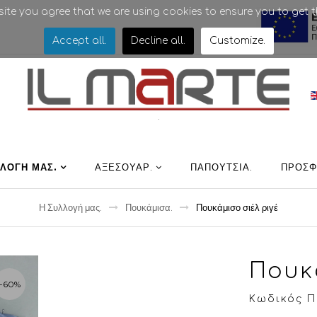
bsite you agree that we are using cookies to ensure you to get t
Accept all
.
Decline all
.
Customize
.
.
ΛΛΟΓΉ ΜΑΣ
.
ΑΞΕΣΟΥΑΡ
.
ΠΑΠΟΎΤΣΙΑ
.
ΠΡΟΣΦ
Η Συλλογή μας
.
Πουκάμισα
.
Πουκάμισο σιέλ ριγέ
Πουκ
-60%
Κωδικός Πρ