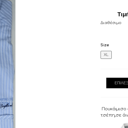
Τιμ
Διαθέσιμο
Size
XL
ΕΠΙΛΈ
Πουκάμισο σ
τσέπη,σε ά