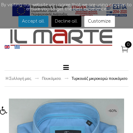
By visiting our website you agree that we are using cookies to
ensure you to get the best experience.
.
Accept all
.
Decline all
.
Customize
.
0
.
.
.
.
Η Συλλογή μας
.
Πουκάμισα
.
Τυρκουάζ μικροκαρώ πουκάμισο
-60%