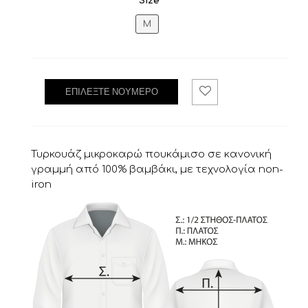
Size
M
ΕΠΙΛΈΞΤΕ ΝΟΎΜΕΡΟ
Ad
d
To
Wis
hli
Τυρκουάζ μικροκαρώ πουκάμισο σε κανονική
st
.
γραμμή από 100% βαμβάκι, με τεχνολογία non-
iron