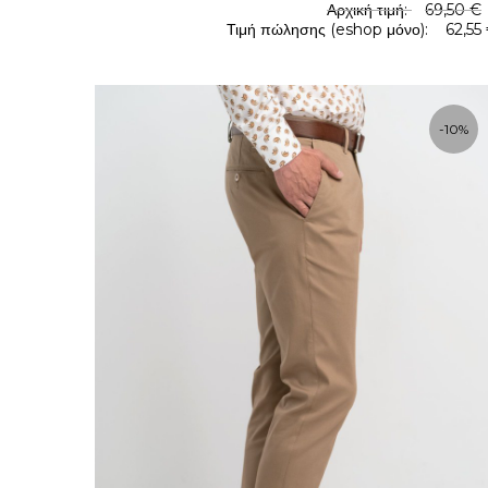
Αρχική τιμή:
69,50 €
Τιμή πώλησης (eshop μόνο):
62,55
.
-10%