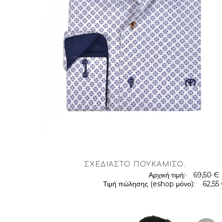
.
ΣΧΕΔΙΑΣΤΌ ΠΟΥΚΆΜΙΣΟ
.
Αρχική τιμή:
69,50 €
Τιμή πώλησης (eshop μόνο):
62,55