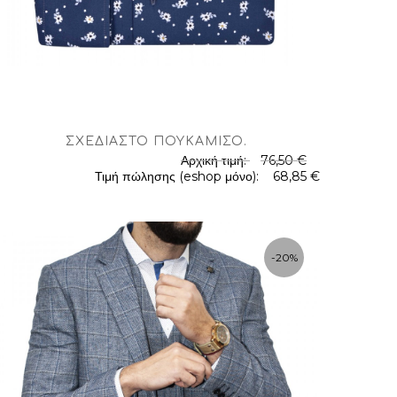
ΣΧΕΔΙΑΣΤΌ ΠΟΥΚΆΜΙΣΟ
.
Αρχική τιμή:
76,50 €
Τιμή πώλησης (eshop μόνο):
68,85 €
-20%