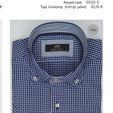
Αρχική τιμή:
69,50 €
 €
Τιμή πώλησης (eshop μόνο):
62,55 €
.
.
-10%