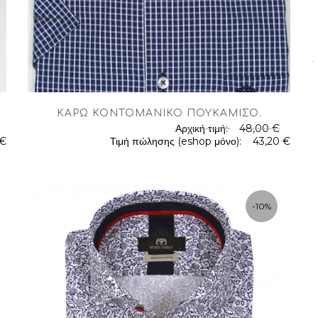
.
ΚΑΡΏ ΚΟΝΤΟΜΆΝΙΚΟ ΠΟΥΚΆΜΙΣΟ
.
Αρχική τιμή:
48,00 €
.
 €
Τιμή πώλησης (eshop μόνο):
43,20 €
-10%