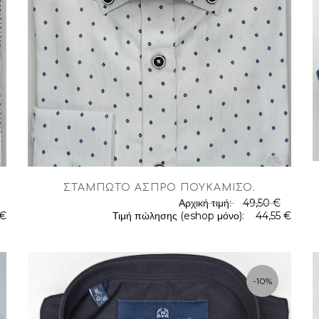
.
ΣΤΑΜΠΩΤΌ ΆΣΠΡΟ ΠΟΥΚΆΜΙΣΟ
.
Αρχική τιμή:
49,50 €
 €
Τιμή πώλησης (eshop μόνο):
44,55 €
.
-10%