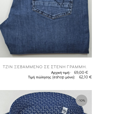
ΤΖΊΝ ΞΕΒΑΜΜΈΝΟ ΣΕ ΣΤΕΝΉ ΓΡΑΜΜΉ
.
Αρχική τιμή:
69,00 €
Τιμή πώλησης (eshop μόνο):
62,10 €
-10%