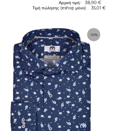
Αρχική τιμή:
38,90 €
Τιμή πώλησης (eshop μόνο):
35,01 €
-10%