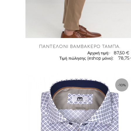
ΠΑΝΤΕΛΌΝΙ ΒΑΜΒΑΚΕΡΌ ΤΑΜΠΆ
.
Αρχική τιμή:
87,50 €
.
Τιμή πώλησης (eshop μόνο):
78,75
-10%