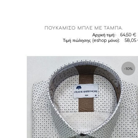
ΠΟΥΚΆΜΙΣΟ ΜΠΛΈ ΜΕ ΤΑΜΠΆ
.
Αρχική τιμή:
64,50 €
Τιμή πώλησης (eshop μόνο):
58,05
-10%