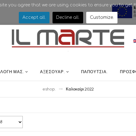
bsite you agree that we are using cookies to ensure you to get t
Accept all
.
Decline all
.
Customize
.
.
ΛΛΟΓΉ ΜΑΣ
.
ΑΞΕΣΟΥΑΡ
.
ΠΑΠΟΎΤΣΙΑ
.
ΠΡΟΣΦ
eshop
.
Καλοκαίρι 2022