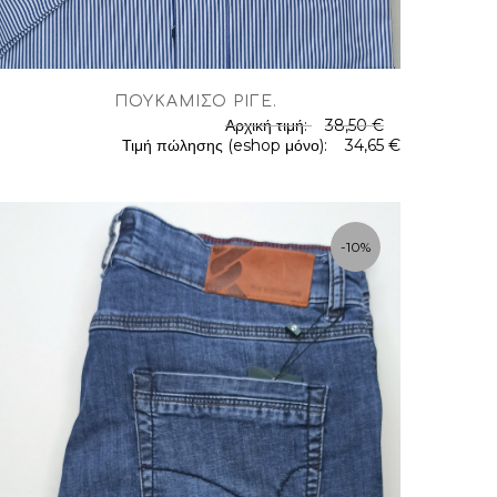
ΠΟΥΚΆΜΙΣΟ ΡΙΓΈ
.
Αρχική τιμή:
38,50 €
Τιμή πώλησης (eshop μόνο):
34,65 €
-10%