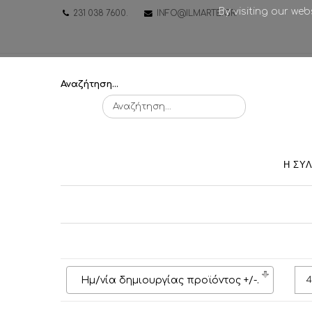
By visiting our we
231 038 7600
.
INFO@ILMARTE.GR
.
Αναζήτηση...
Η ΣΥ
Ημ/νία δημιουργίας προϊόντος +/-
.