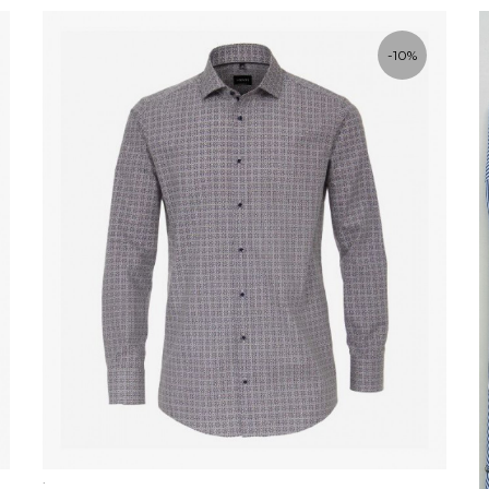
-10%
.