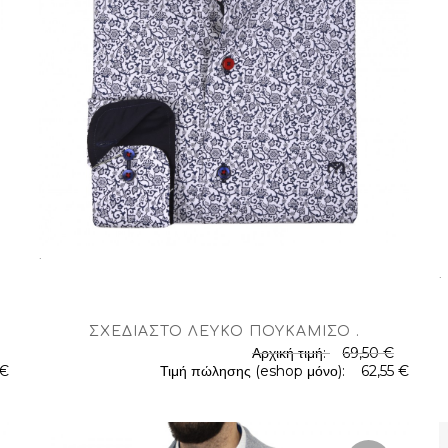
.
.
ΣΧΕΔΙΑΣΤΌ ΛΕΥΚΌ ΠΟΥΚΆΜΙΣΟ
.
Αρχική τιμή:
69,50 €
 €
Τιμή πώλησης (eshop μόνο):
62,55 €