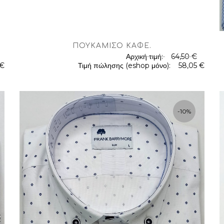
ΠΟΥΚΆΜΙΣΟ ΚΑΦΈ
.
Αρχική τιμή:
64,50 €
 €
Τιμή πώλησης (eshop μόνο):
58,05 €
.
-10%